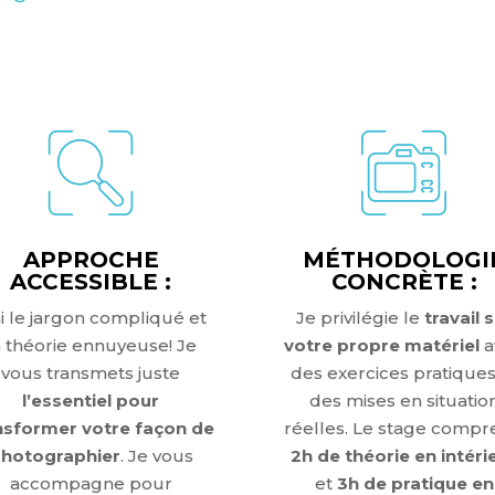
R VOTRE STA
APPROCHE
MÉTHODOLOGI
ACCESSIBLE :
CONCRÈTE :
ni le jargon compliqué et
Je privilégie le
travail 
a théorie ennuyeuse
!
Je
votre propre matériel
a
vous transmets juste
des exercices pratiques
l’essentiel pour
des mises en situatio
nsformer votre façon de
réelles
.
Le stage compr
hotographier
.
Je vous
2h de théorie en intéri
accompagne pour
et
3h de pratique en