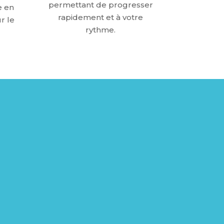
permettant de progresser
e en
rapidement et à votre
r le
rythme
.
L ?