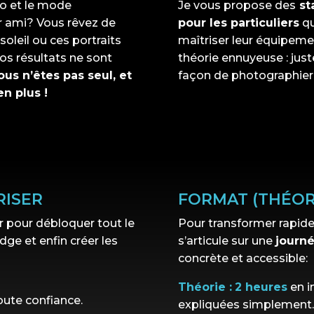
to et le mode
Je vous propose des
st
r ami
?
Vous rêvez de
pour les particuliers
qu
oleil ou ces portraits
maîtriser leur équipeme
vos résultats ne sont
théorie ennuyeuse : just
ous n’êtes pas seul, et
façon de photographier
en plus !
RISER
FORMAT (THÉOR
 pour débloquer tout le
Pour transformer rapide
ridge
et enfin créer les
s’articule sur une
journ
concrète et accessible
:
Théorie :
2 heures
en i
ute confiance.
expliquées simplement
.