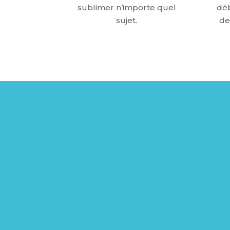
sublimer n’importe quel
déb
sujet.
de
VO