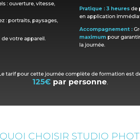
 : ouverture, vitesse,
Pratique :
3 heures
de p
en application immédiate
z : portraits, paysages,
Accompagnement :
Gr
maximum
pour garantir
 de votre appareil.
la journée
.
Le tarif pour cette journée complète de formation est d
125€
par personne
.
QUOI CHOISIR STUDIO PHOT