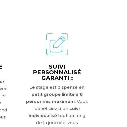
GE ?
E
SUIVI
PERSONNALISÉ
GARANTI :
sur
Le stage est dispensé en
vec
petit groupe limité à 6
 et
personnes maximum
.
Vous
n
bénéficiez d’un
suivi
end
individualisé
tout au long
eur
de la journée, vous