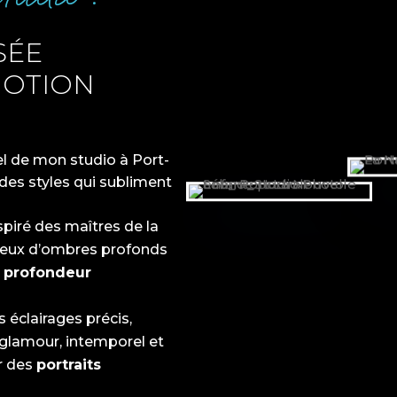
SÉE
MOTION
el de mon studio à Port-
des styles qui subliment
spiré des maîtres de la
s jeux d’ombres profonds
e
profondeur
 éclairages précis,
 glamour, intemporel et
ur des
portraits