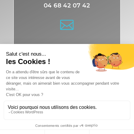
04 68 42 07 42

contact@studiophotolab.fr

Studio 100% accessible et PMR
© 2026
|
Studio Photo Lab
à Port-La Nouvelle (11) |
Réalisé avec des
★
par
Peexie