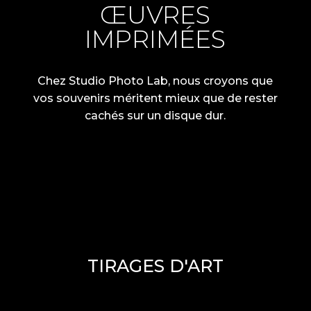
ŒUVRES
IMPRIMÉES
Chez Studio Photo Lab, nous croyons que
vos souvenirs méritent mieux que de rester
cachés sur un disque dur.
L'excellence du tirage de laboratoire.
Je réalise vos images sur des
papiers
TIRAGES D'ART
d'art
haut de gamme pour une
durabilité
et un rendu esthétique
dignes d'une galerie. Le choix idéal
pour un portrait précieux.